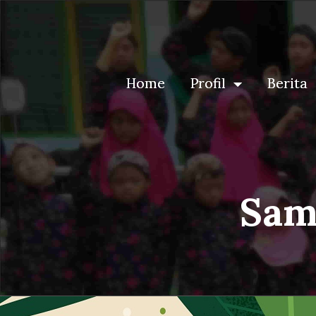
(current)
(current)
Home
Home
Profil
Profil
Berita
Berita
Sam