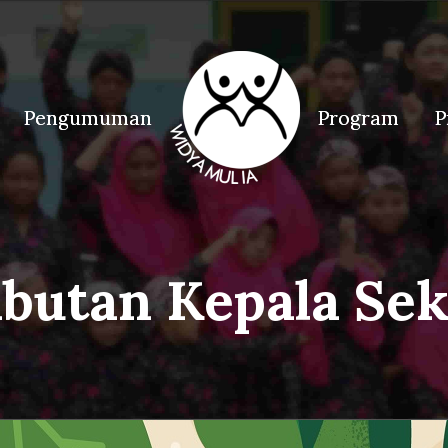
Pengumuman
Pengumuman
Program
Program
P
P
butan Kepala Sek