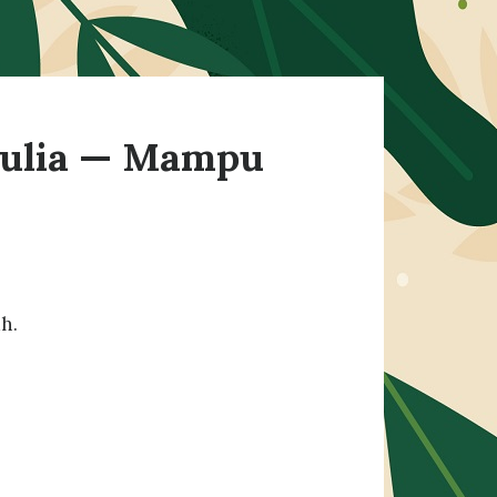
Mulia — Mampu
h.